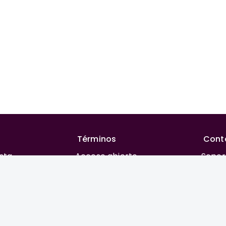
Términos
Cont
ista
Acceso abierto
Sopor
rial
Financiación
REAC
 autores
Costos para publicar
Privacidad
orial y ética