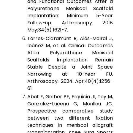
and Functional Outcomes After a
Polyurethane Meniscal Scaffold
Implantation: Minimum 5-Year
Follow-up. Arthroscopy. 2018
May;34(5):1621-7.
Torres-Claramunt R, Alós-Mairal J,
Ibáñez M, et al. Clinical Outcomes
After Polyurethane Meniscal
Scaffolds Implantation Remain
Stable Despite a Joint Space
Narrowing at 10-Year FU.
Arthroscopy. 2024 Apr;40(4):1256-
61.
Abat F, Gelber PE, Erquicia JI, Tey M,
Gonzalez-Lucena G, Monllau JC.
Prospective comparative study
between two different fixation
techniques in meniscal allograft
transplantation. Knee Surg Sports