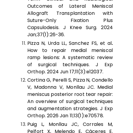
Outcomes of Lateral Meniscal
Allograft Transplantation with
Suture-Only Fixation Plus
Capsulodesis. J Knee Surg. 2024
Jan;37(1):26-36.
Pizza N, Urda LL, Sanchez FS, et al
.
How to repair medial meniscal
ramp lesions: A systematic review
of surgical techniques. J Exp
Orthop. 2024 Jun 17;11(3):e12037.
Cortina G, Perelli S, Pizza N, Condello
V, Madonna V, Monllau JC. Medial
meniscus posterior root tear repair:
An overview of surgical techniques
and augmentation strategies. J Exp
Orthop. 2026 Jan 11;13(1):e70578.
Puig L, Monllau JC, Corrales M,
Pelfort X, Melendo E, Cáceres E.