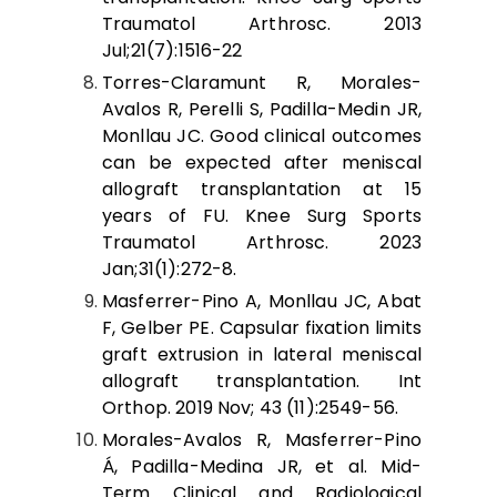
Traumatol Arthrosc. 2013
Jul;21(7):1516-22
Torres-Claramunt R, Morales-
Avalos R, Perelli S, Padilla-Medin JR,
Monllau JC. Good clinical outcomes
can be expected after meniscal
allograft transplantation at 15
years of FU. Knee Surg Sports
Traumatol Arthrosc. 2023
Jan;31(1):272-8.
Masferrer-Pino A, Monllau JC, Abat
F, Gelber PE. Capsular fixation limits
graft extrusion in lateral meniscal
allograft transplantation. Int
Orthop. 2019 Nov; 43 (11):2549-56.
Morales-Avalos R, Masferrer-Pino
Á, Padilla-Medina JR, et al. Mid-
Term Clinical and Radiological