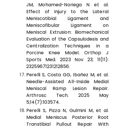
JM, Mohamed-Noriega N et al.
Effect of Injury to the Lateral
Meniscotibial Ligament and
Meniscofibular Ligament on
Meniscal Extrusion: Biomechanical
Evaluation of the Capsulodesis and
Centralization Techniques in a
Porcine Knee Model. Orthop J
Sports Med. 2023 Nov 23; 11(11):
23259671231212856.
Perelli S, Costa GG, Ibañez M, et al.
Needle-Assisted All-Inside Medial
Meniscal Ramp Lesion Repair.
Arthrosc Tech. 2025 May
5;14(7):103574.
Perelli S, Pizza N, Gulmini M, et al.
Medial Meniscus Posterior Root
Transtibial Pullout Repair With