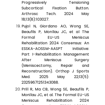
Progressively Tensioning
Subcortical Fixation Button.
Arthrosc Tech. 2024 May
18;13(8):103027.
Pujol N, Giordano AO, Wong SE,
Beaufils P, Monllau JC, et al The
Formal EU-US Meniscus
Rehabilitation 2024 Consensus: An
ESSKA-AOSSM-AASPT Initiative:
Part I-Rehabilitation Management
After Meniscus Surgery
(Meniscectomy, Repair and
Reconstruction). Orthop J Sports
Med. 2025 May 22;13(5):
23259671251343088.
Prill R, Ma CB, Wong SE, Beaufils P,
Monllau JC, et al. The Formal EU-US
Meniscus Rehabilitation 2024