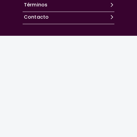
Términos
Contacto
Excepto donde se indique lo contrario, el contenido de
este sitio se encuentra bajo una
licencia Creative
Commons Attribution-NonCommercial 4.0 International
La
Revista Española de Artroscopia y Cirugía
Articular
es la revista oficial de la
Asociación
Española de Artroscopia
.
Powered by