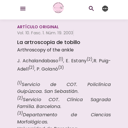
ARTÍCULO ORIGINAL
Vol. 10. Fasc. 1. Núm. 19. 2003
La artroscopia de tobillo
Arthroscopy of the ankle
(1)
(2)
J. Achalandabaso
, E. Estany
,R. Puig-
(2)
(3)
Adell
, P. Golanó
(1)
Servicio de COT. Policlínica
Guipúzcoa. San Sebastián.
(2)
Servicio COT. Clínica Sagrada
Familia. Barcelona.
(3)
Departamento de Ciencias
Morfológicas.