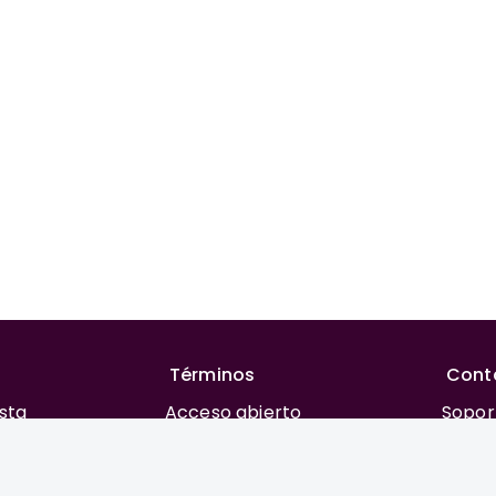
Términos
Cont
ista
Acceso abierto
Sopor
rial
Financiación
REAC
 autores
Costos para publicar
Privacidad