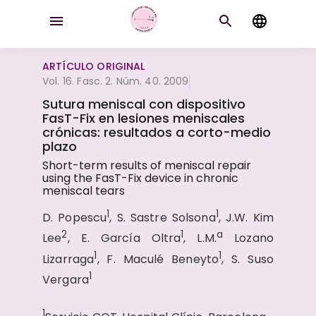
ARTÍCULO ORIGINAL
Vol. 16. Fasc. 2. Núm. 40. 2009
Sutura meniscal con dispositivo
FasT-Fix en lesiones meniscales
crónicas: resultados a corto-medio
plazo
Short-term results of meniscal repair
using the FasT-Fix device in chronic
meniscal tears
1
1
D. Popescu
, S. Sastre Solsona
, J.W. Kim
2
1
a
Lee
, E. García Oltra
, L.M.
Lozano
1
1
Lizarraga
, F. Maculé Beneyto
, S. Suso
1
Vergara
1