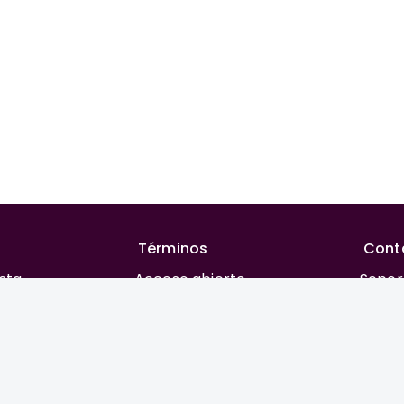
Términos
Cont
ista
Acceso abierto
Sopor
rial
Financiación
REAC
 autores
Costos para publicar
Privacidad
orial y ética