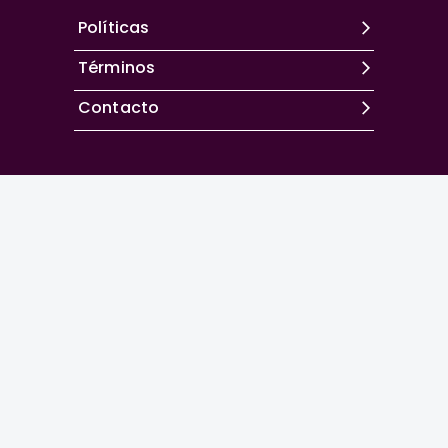
Políticas
Términos
Contacto
Excepto donde se indique lo contrario, el contenido de
este sitio se encuentra bajo una
licencia Creative
Commons Attribution-NonCommercial 4.0 International
La
Revista Española de Artroscopia y Cirugía
Articular
es la revista oficial de la
Asociación