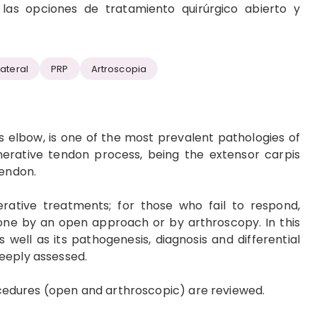
las opciones de tratamiento quirúrgico abierto y
lateral
PRP
Artroscopia
is elbow, is one of the most prevalent pathologies of
nerative tendon process, being the extensor carpis
tendon.
ative treatments; for those who fail to respond,
done by an open approach or by arthroscopy. In this
as well as its pathogenesis, diagnosis and differential
eeply assessed.
rocedures (open and arthroscopic) are reviewed.