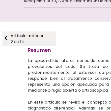
Recepción
:
30/11/17
Aceptación
:
16/06/18
Pub
Artículo anterior
2
de
14
Resumen
La epicondilitis lateral, conocida com
prevalentes del codo. Se trata de 
predominantemente al extensor carpis 
responde bien al tratamiento conserva
representa una opción adecuada para la
mediante cirugía abierta o artroscópica.
En este artículo se revisa el concepto de
diagnóstico diferencial. Además, se p