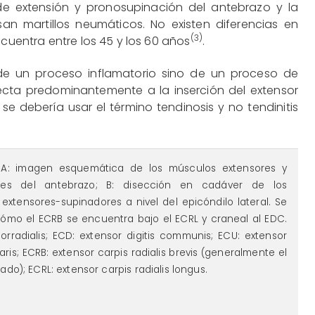
e extensión y pronosupinación del antebrazo y la
n martillos neumáticos. No existen diferencias en
(3)
ncuentra entre los 45 y los 60 años
.
e un proceso inflamatorio sino de un proceso de
ecta predominantemente a la inserción del extensor
 se debería usar el término tendinosis y no tendinitis
 A: imagen esquemática de los músculos extensores y
res del antebrazo; B: disección en cadáver de los
extensores-supinadores a nivel del epicóndilo lateral. Se
ómo el ECRB se encuentra bajo el ECRL y craneal al EDC.
iorradialis; ECD: extensor digitis communis; ECU: extensor
aris; ECRB: extensor carpis radialis brevis (generalmente el
do); ECRL: extensor carpis radialis longus.