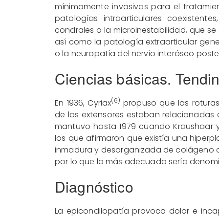
mínimamente invasivas para el tratamie
patologías intraarticulares coexistente
condrales o la microinestabilidad, que 
así como la patología extraarticular gen
o la neuropatía del nervio interóseo posteri
Ciencias básicas. Tendi
(6)
En 1936, Cyriax
propuso que las rotura
de los extensores estaban relacionadas 
mantuvo hasta 1979 cuando Kraushaar y 
los que afirmaron que existía una hiperpl
inmadura y desorganizada de colágeno co
por lo que lo más adecuado sería denomin
Diagnóstico
La epicondilopatía provoca dolor e inc