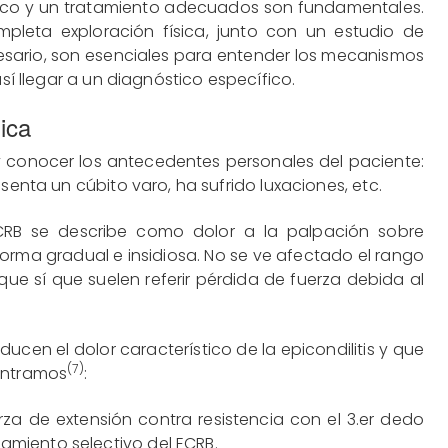
tico y un tratamiento adecuados son fundamentales.
mpleta exploración física, junto con un estudio de
esario, son esenciales para entender los mecanismos
así llegar a un diagnóstico específico.
sica
 conocer los antecedentes personales del paciente:
senta un cúbito varo, ha sufrido luxaciones, etc.
 ECRB se describe como dolor a la palpación sobre
forma gradual e insidiosa. No se ve afectado el rango
ue sí que suelen referir pérdida de fuerza debida al
cen el dolor característico de la epicondilitis y que
(7)
contramos
:
erza de extensión contra resistencia con el 3.er dedo
amiento selectivo del ECRB.