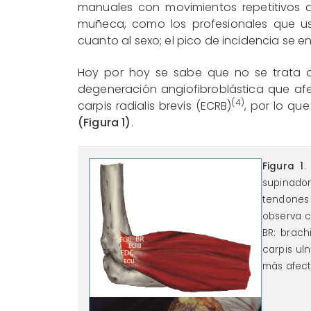
manuales con movimientos repetitivos d
muñeca, como los profesionales que usa
cuanto al sexo; el pico de incidencia se e
Hoy por hoy se sabe que no se trata d
degeneración angiofibroblástica que af
(4)
carpis radialis brevis (ECRB)
, por lo que
(Figura 1)
.
figura_1.png
Figura 1
.
supinado
tendones 
observa c
BR: brach
carpis uln
más afecta