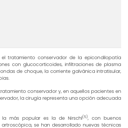
 el tratamiento conservador de la epicondilopatía
raciones con glucocorticoides, infiltraciones de plasma
 ondas de choque, la corriente galvánica intratisular,
pias.
 tratamiento conservador y, en aquellos pacientes en
servador, la cirugía representa una opción adecuada
(5)
s, la más popular es la de Nirschl
, con buenos
a artroscópica, se han desarrollado nuevas técnicas