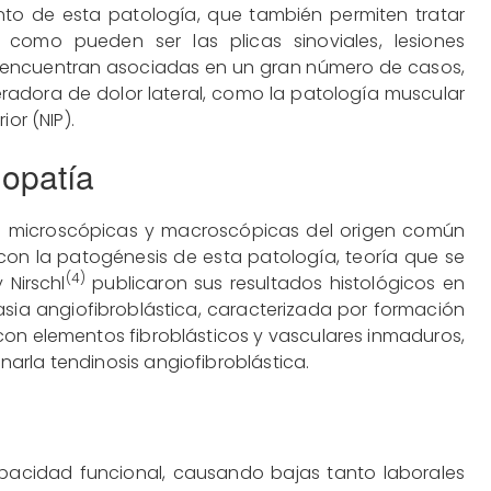
nto de esta patología, que también permiten tratar
s, como pueden ser las plicas sinoviales, lesiones
se encuentran asociadas en un gran número de casos,
eradora de dolor lateral, como la patología muscular
or (NIP).
nopatía
s microscópicas y macroscópicas del origen común
con la patogénesis de esta patología, teoría que se
(4)
Nirschl
publicaron sus resultados histológicos en
asia angiofibroblástica, caracterizada por formación
n elementos fibroblásticos y vasculares inmaduros,
arla tendinosis angiofibroblástica.
apacidad funcional, causando bajas tanto laborales