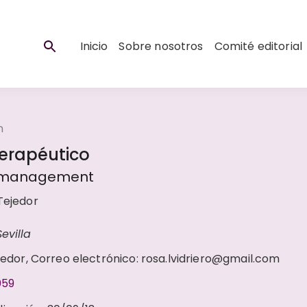
Inicio
Sobre nosotros
Comité editorial
n
 terapéutico
 & management
 Tejedor
evilla
jedor, Correo electrónico: rosa.lvidriero@gmail.com
059