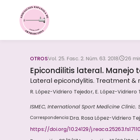
OTROS
Vol. 25. Fasc. 2. Núm. 63. 2018
26 mi
Epicondilitis lateral. Manejo
Lateral epicondylitis. Treatment
R. López-Vidriero Tejedor, E. López-Vidriero
ISMEC, International Sport Medicine Clinic. S
Correspondencia
:
Dra. Rosa López-Vidriero Te
https://doi.org/10.24129/j.reaca.25263.fs1711