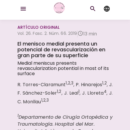
ARTÍCULO ORIGINAL
Vol. 26. Fasc. 2. Núm. 66. 2019
13 min
El menisco medial presenta un
potencial de revascularización en
gran parte de su superficie
Medial meniscus presents
revascularization potential in most of its
surface
1,2,3
1,2
R. Torres-Claramunt
, P. Hinarejos
, J.
1,2
1
4
F. Sánchez-Soler
, J. Leal
, J. Lloreta
, J.
1,2,3
C. Monllau
1
Departamento de Cirugía Ortopédica y
Traumatología. Hospital del Mar.