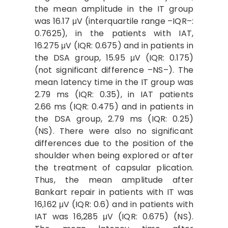
the mean amplitude in the IT group
was 16.17 μV (interquartile range –IQR–:
0.7625), in the patients with IAT,
16.275 μV (IQR: 0.675) and in patients in
the DSA group, 15.95 μV (IQR: 0.175)
(not significant difference –NS–). The
mean latency time in the IT group was
2.79 ms (IQR: 0.35), in IAT patients
2.66 ms (IQR: 0.475) and in patients in
the DSA group, 2.79 ms (IQR: 0.25)
(NS). There were also no significant
differences due to the position of the
shoulder when being explored or after
the treatment of capsular plication.
Thus, the mean amplitude after
Bankart repair in patients with IT was
16,162 μV (IQR: 0.6) and in patients with
IAT was 16,285 μV (IQR: 0.675) (NS).