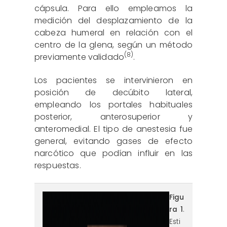
cápsula. Para ello empleamos la
medición del desplazamiento de la
cabeza humeral en relación con el
centro de la glena, según un método
(8)
previamente validado
.
Los pacientes se intervinieron en
posición de decúbito lateral,
empleando los portales habituales
posterior, anterosuperior y
anteromedial. El tipo de anestesia fue
general, evitando gases de efecto
narcótico que podían influir en las
respuestas.
figura1.png
Figu
ra 1
.
Esti