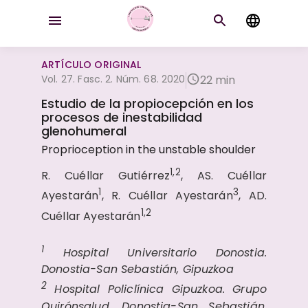
ARTÍCULO ORIGINAL
Vol. 27. Fasc. 2. Núm. 68. 2020
22 min
Estudio de la propiocepción en los
procesos de inestabilidad
glenohumeral
Proprioception in the unstable shoulder
1,2
R. Cuéllar Gutiérrez
, AS. Cuéllar
1
3
Ayestarán
, R. Cuéllar Ayestarán
, AD.
1,2
Cuéllar Ayestarán
1
Hospital Universitario Donostia.
Donostia-San Sebastián, Gipuzkoa
2
Hospital Policlínica Gipuzkoa. Grupo
Quirónsalud. Donostia-San Sebastián,