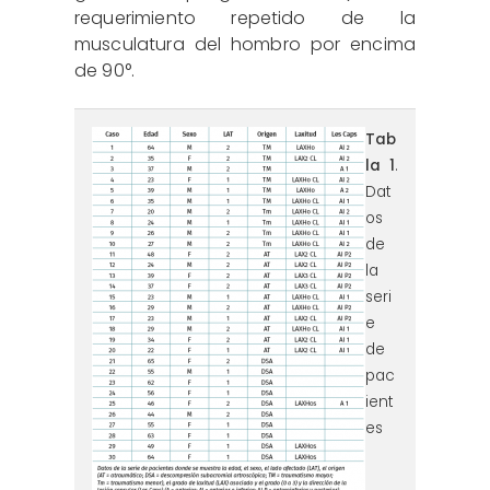
requerimiento repetido de la
musculatura del hombro por encima
de 90°.
tabla1.png
Tab
la 1
.
Dat
os
de
la
seri
e
de
pac
ient
es