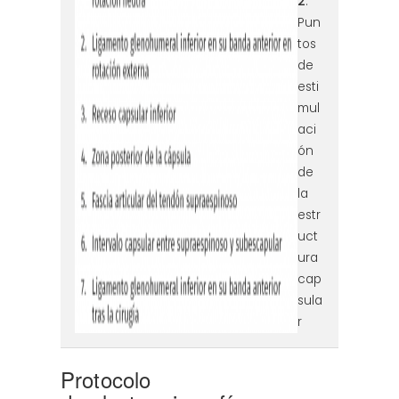
2
.
Pun
tos
de
esti
mul
aci
ón
de
la
estr
uct
ura
cap
sula
r
Protocolo