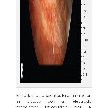
ele
ctro
do
intr
odu
cid
o; B:
esti
mul
aci
ón
del
LGHI
A.
En todos los pacientes la estimulación
se obtuvo con un electrodo
monopolar introducido por el