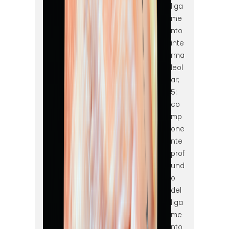
liga
me
nto
inte
rma
leol
ar;
5:
co
mp
one
nte
prof
und
o
del
liga
me
nto