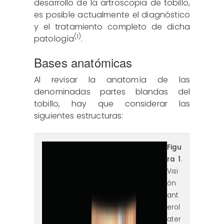
desarrollo de la artroscopia de tobillo,
es posible actualmente el diagnóstico
y el tratamiento completo de dicha
(1)
patología
.
Bases anatómicas
Al revisar la anatomía de las
denominadas partes blandas del
tobillo, hay que considerar las
siguientes estructuras:
figura1.png
Figu
ra 1
.
Visi
ón
ant
erol
ater