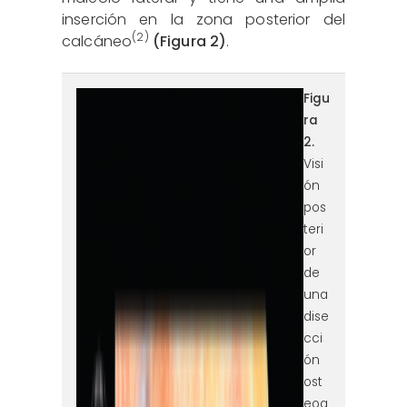
inserción en la zona posterior del
(2)
calcáneo
(Figura 2)
.
figura2.png
Figu
ra
2.
Visi
ón
pos
teri
or
de
una
dise
cci
ón
ost
eoa