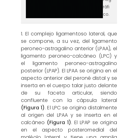
ráfi
co.
1. El complejo ligamentoso lateral, que
se compone, a su vez, del ligamento
peroneo-astragalino anterior (LPAA), el
ligamento peroneo-calcáneo (LPC) y
el ligamento peroneo-astragalino
posterior (LPAP). El LPAA se origina en el
aspecto anterior del peroné distal y se
inserta en el cuerpo talar justo delante
de su faceta articular, siendo
confluente con la cápsula lateral
(Figura 1)
. El LPC se origina distalmente
al origen del LPAA y se inserta en el
calcáneo
(Figura 1)
. El LPAP se origina
en el aspecto posteromedial del
maléolo lateral y tiene una amplia