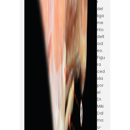
r
del
liga
me
nto
delt
oid
eo.
Figu
ra
ced
ida
por
el
Dr.
Miki
Dal
ma
u-