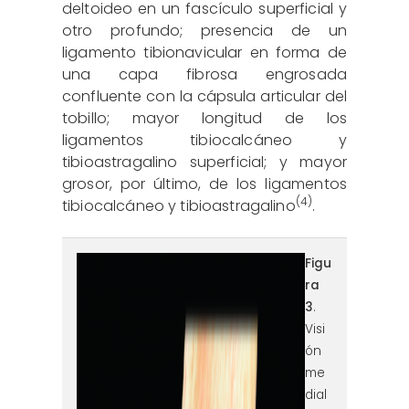
deltoideo en un fascículo superficial y
otro profundo; presencia de un
ligamento tibionavicular en forma de
una capa fibrosa engrosada
confluente con la cápsula articular del
tobillo; mayor longitud de los
ligamentos tibiocalcáneo y
tibioastragalino superficial; y mayor
grosor, por último, de los ligamentos
(4)
tibiocalcáneo y tibioastragalino
.
figura3.png
Figu
ra
3
.
Visi
ón
me
dial