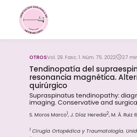
OTROS
Vol. 29. Fasc. 1. Núm. 75. 2022
27 mi
Tendinopatía del supraespin
resonancia magnética. Alter
quirúrgico
Supraspinatus tendinopathy: diag
imaging. Conservative and surgic
1
2
S. Moros Marco
, J. Díaz Heredia
, M. Á. Ruiz 
1
Cirugía Ortopédica y Traumatología. Uni