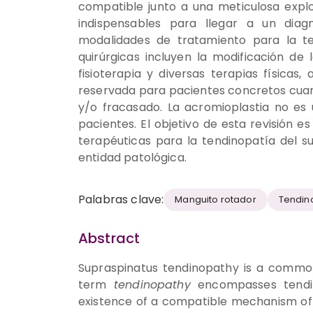
compatible junto a una meticulosa exp
indispensables para llegar a un diag
modalidades de tratamiento para la ten
quirúrgicas incluyen la modificación de l
fisioterapia y diversas terapias físicas,
reservada para pacientes concretos cua
y/o fracasado. La acromioplastia no es
pacientes. El objetivo de esta revisión es
terapéuticas para la tendinopatía del s
entidad patológica.
Palabras clave:
Manguito rotador
Tendin
Abstract
Supraspinatus tendinopathy is a common
term
tendinopathy
encompasses tendinit
existence of a compatible mechanism of i