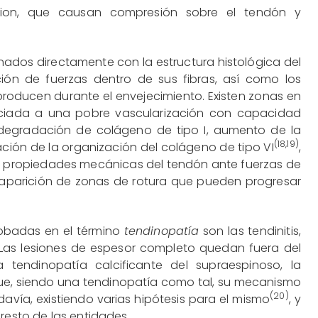
mion, que causan compresión sobre el tendón y
nados directamente con la estructura histológica del
ución de fuerzas dentro de sus fibras, así como los
roducen durante el envejecimiento. Existen zonas en
ciada a una pobre vascularización con capacidad
 degradación de colágeno de tipo I, aumento de la
(
18
,
19
)
ración de la organización del colágeno de tipo VI
,
s propiedades mecánicas del tendón ante fuerzas de
a aparición de zonas de rotura que pueden progresar
lobadas en el término
tendinopatía
son las tendinitis,
. Las lesiones de espesor completo quedan fuera del
 tendinopatía calcificante del supraespinoso, la
e, siendo una tendinopatía como tal, su mecanismo
(20)
vía, existiendo varias hipótesis para el mismo
, y
resto de las entidades.