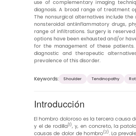
use of complementary imaging technique
diagnosis. A broad range of treatment op
The nonsurgical alternatives include the m
nonsteroidal antiinflammatory drugs, ph
range of infiltrations. Surgery is reser
options have been exhausted and/or have 
for the management of these patients. T
diagnostic and therapeutic alternative
prevalence of this disorder.
Keywords:
Shoulder
Tendinopathy
Rot
Introducción
El hombro doloroso es la tercera causa de
(1)
y el de rodilla
, y, en concreto, la pato
(2)
causas de dolor de hombro
. La preva