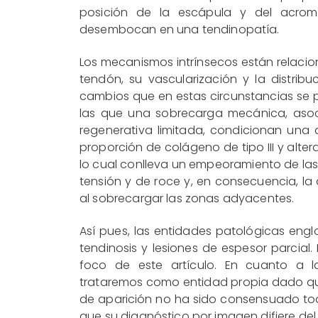
posición de la escápula y del acro
desembocan en una tendinopatía.
Los mecanismos intrínsecos están relacio
tendón, su vascularización y la distrib
cambios que en estas circunstancias se p
las que una sobrecarga mecánica, aso
regenerativa limitada, condicionan una
proporción de colágeno de tipo III y alte
lo cual conlleva un empeoramiento de la
tensión y de roce y, en consecuencia, l
al sobrecargar las zonas adyacentes.
Así pues, las entidades patológicas eng
tendinosis y lesiones de espesor parcial
foco de este artículo. En cuanto a la
trataremos como entidad propia dado qu
de aparición no ha sido consensuado toda
que su diagnóstico por imagen difiere del 