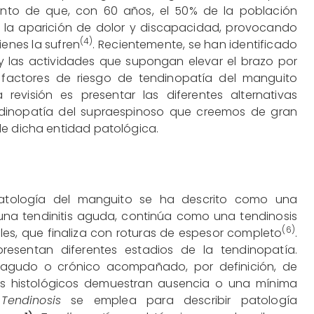
unto de que, con 60 años, el 50% de la población
a la aparición de dolor y discapacidad, provocando
(4)
enes la sufren
. Recientemente, se han identificado
 y las actividades que supongan elevar el brazo por
actores de riesgo de tendinopatía del manguito
a revisión es presentar las diferentes alternativas
ndinopatía del supraespinoso que creemos de gran
de dicha entidad patológica.
 patología del manguito se ha descrito como una
una tendinitis aguda, continúa como una tendinosis
(6)
ales, que finaliza con roturas de espesor completo
.
resentan diferentes estadios de la tendinopatía.
 agudo o crónico acompañado, por definición, de
os histológicos demuestran ausencia o una mínima
.
Tendinosis
se emplea para describir patología