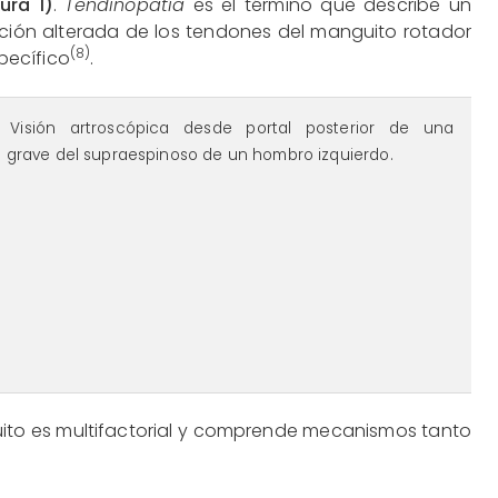
gura 1)
.
Tendinopatía
es el término que describe un
nción alterada de los tendones del manguito rotador
(8)
pecífico
.
-figura1.png
. Visión artroscópica desde portal posterior de una
s grave del supraespinoso de un hombro izquierdo.
uito es multifactorial y comprende mecanismos tanto