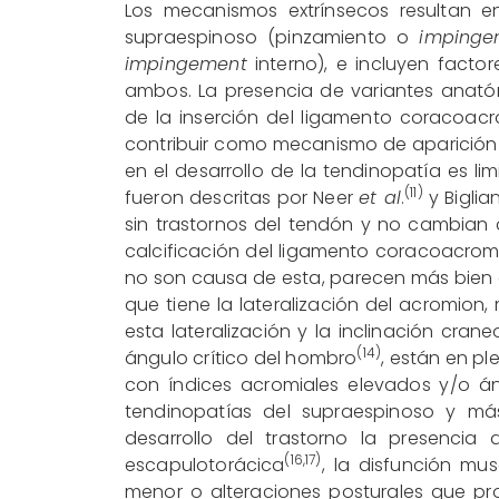
Los mecanismos extrínsecos resultan e
supraespinoso (pinzamiento o
impinge
impingement
interno), e incluyen fact
ambos. La presencia de variantes anatóm
de la inserción del ligamento coracoac
contribuir como mecanismo de aparición
en el desarrollo de la tendinopatía es li
(11)
fueron descritas por Neer
et al
.
y Biglia
sin trastornos del tendón y no cambian 
calcificación del ligamento coracoacrom
no son causa de esta, parecen más bien 
que tiene la lateralización del acromion,
esta lateralización y la inclinación cran
(14)
ángulo crítico del hombro
, están en pl
con índices acromiales elevados y/o á
tendinopatías del supraespinoso y má
desarrollo del trastorno la presencia
(
16
,
17
)
escapulotorácica
, la disfunción mus
menor o alteraciones posturales que p