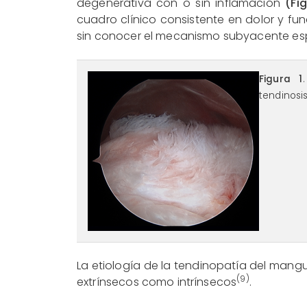
degenerativa con o sin inflamación
(Fi
cuadro clínico consistente en dolor y fu
sin conocer el mecanismo subyacente es
reaca.29175.fs1912066
Figura 1
tendinosi
La etiología de la tendinopatía del mang
(9)
extrínsecos como intrínsecos
.