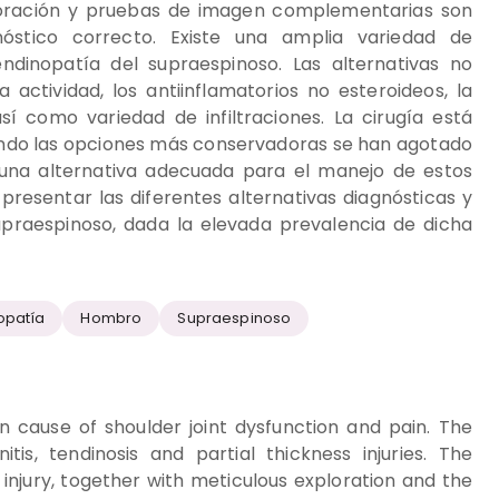
loración y pruebas de imagen complementarias son
nóstico correcto. Existe una amplia variedad de
dinopatía del supraespinoso. Las alternativas no
a actividad, los antiinflamatorios no esteroideos, la
 así como variedad de infiltraciones. La cirugía está
ndo las opciones más conservadoras se han agotado
 una alternativa adecuada para el manejo de estos
 presentar las diferentes alternativas diagnósticas y
upraespinoso, dada la elevada prevalencia de dicha
opatía
Hombro
Supraespinoso
 cause of shoulder joint dysfunction and pain. The
is, tendinosis and partial thickness injuries. The
njury, together with meticulous exploration and the