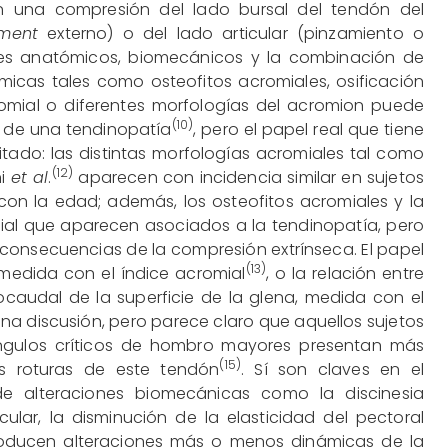
n una compresión del lado bursal del tendón del
ment
externo) o del lado articular (pinzamiento o
ores anatómicos, biomecánicos y la combinación de
icas tales como osteofitos acromiales, osificación
romial o diferentes morfologías del acromion puede
(10)
 de una tendinopatía
, pero el papel real que tiene
mitado: las distintas morfologías acromiales tal como
(12)
ni
et al
.
aparecen con incidencia similar en sujetos
con la edad; además, los osteofitos acromiales y la
ial que aparecen asociados a la tendinopatía, pero
consecuencias de la compresión extrínseca. El papel
(13)
 medida con el índice acromial
, o la relación entre
eocaudal de la superficie de la glena, medida con el
ena discusión, pero parece claro que aquellos sujetos
ngulos críticos de hombro mayores presentan más
(15)
s roturas de este tendón
. Sí son claves en el
 de alteraciones biomecánicas como la discinesia
cular, la disminución de la elasticidad del pectoral
roducen alteraciones más o menos dinámicas de la