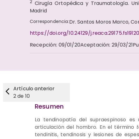
2
Cirugía Ortopédica y Traumatología. Uni
Madrid
Correspondencia
:
Dr. Santos Moros Marco, C
https://doi.org/10.24129/j.reaca.29175.fs1912
Recepción
:
09/01/20
Aceptación
:
29/03/21
Pu
Artículo anterior
2
de
10
Resumen
La tendinopatía del supraespinoso es 
articulación del hombro. En el término
tendinitis, tendinosis y lesiones de esp