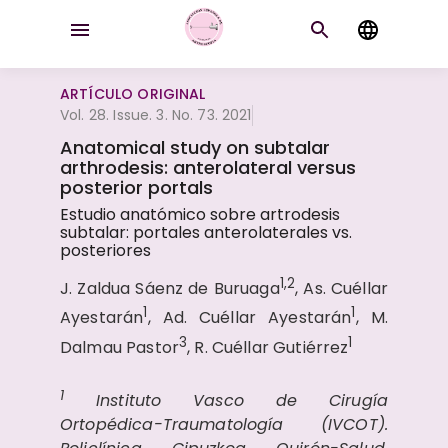
ARTÍCULO ORIGINAL
Vol. 28. Issue. 3. No. 73. 2021
Anatomical study on subtalar
arthrodesis: anterolateral versus
posterior portals
Estudio anatómico sobre artrodesis
subtalar: portales anterolaterales vs.
posteriores
1,2
J. Zaldua Sáenz de Buruaga
, As. Cuéllar
1
1
Ayestarán
, Ad. Cuéllar Ayestarán
, M.
3
1
Dalmau Pastor
, R. Cuéllar Gutiérrez
1
Instituto Vasco de Cirugía
Ortopédica-Traumatología (IVCOT).