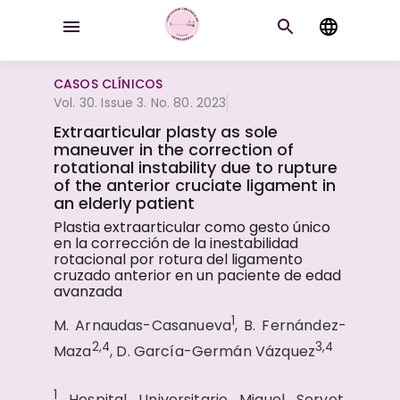
CASOS CLÍNICOS
Vol. 30. Issue 3. No. 80. 2023
Extraarticular plasty as sole
maneuver in the correction of
rotational instability due to rupture
of the anterior cruciate ligament in
an elderly patient
Plastia extraarticular como gesto único
en la corrección de la inestabilidad
rotacional por rotura del ligamento
cruzado anterior en un paciente de edad
avanzada
1
M. Arnaudas-Casanueva
, B. Fernández-
2,4
3,4
Maza
, D. García-Germán Vázquez
1
Hospital Universitario Miguel Servet.