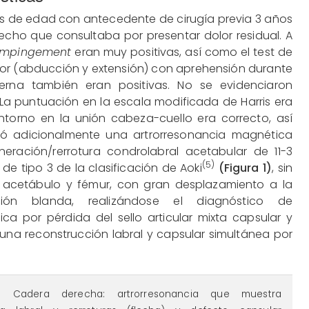
os de edad con antecedente de cirugía previa 3 años
cho que consultaba por presentar dolor residual. A
impingement
eran muy positivas, así como el test de
rior (abducción y extensión) con aprehensión durante
erna también eran positivas. No se evidenciaron
 La puntuación en la escala modificada de Harris era
ntorno en la unión cabeza-cuello era correcto, así
zó adicionalmente una artrorresonancia magnética
ración/rerrotura condrolabral acetabular de 11-3
(5)
 de tipo 3 de la clasificación de Aoki
(Figura 1)
, sin
en acetábulo y fémur, con gran desplazamiento a la
cción blanda, realizándose el diagnóstico de
ca por pérdida del sello articular mixta capsular y
 una reconstrucción labral y capsular simultánea por
-figura1.png
. Cadera derecha: artrorresonancia que muestra