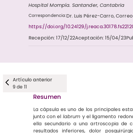
Hospital Mompía. Santander, Cantabria
Correspondencia
:
Dr. Luis Pérez-Carro, Corre
https://doi.org/10.24129/j.reaca.30178.fs221
Recepción
:
17/12/22
Aceptación
:
15/04/23
Pu
Artículo anterior
9
de
11
Resumen
La cápsula es uno de los principales estab
junto con el
labrum
y el ligamento redon
ella secundario a una artroscopia de 
resultados inferiores, dolor posquirúr