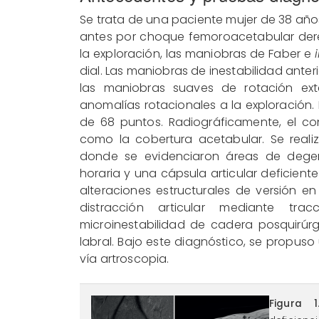
Se trata de una paciente mujer de 38 añ
antes por choque femoroacetabular dere
la exploración, las maniobras de Faber e
dial. Las maniobras de inestabilidad ante
las maniobras suaves de rotación ext
anomalías rotacionales a la exploración.
de 68 puntos. Radiográficamente, el co
como la cobertura acetabular. Se reali
donde se evidenciaron áreas de degene
horaria y una cápsula articular deficiente
alteraciones estructurales de versión 
distracción articular mediante tra
microinestabilidad de cadera posquirúrgi
labral. Bajo este diagnóstico, se propuso
vía artroscopia.
reaca.30178.fs2212025
Figura 1