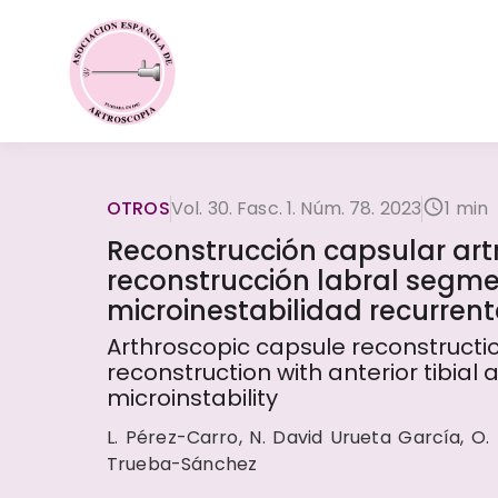
OTROS
Vol. 30. Fasc. 1. Núm. 78. 2023
1 min
Reconstrucción capsular ar
reconstrucción labral segmen
microinestabilidad recurren
Arthroscopic capsule reconstructi
reconstruction with anterior tibial 
microinstability
L. Pérez-Carro, N. David Urueta García, O. P
Trueba-Sánchez