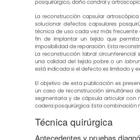
posquirúrgico, daño condral y artroscopia
La reconstrucción capsular artroscópic
solucionar defectos capsulares posquirú
técnica de uso cada vez más frecuente en
fin de implantar un tejido que permita
imposibilidad de reparación. Esta reconst
La reconstrucción labral circunferencial 
una calidad del tejido pobre o un
labru
está indicada si el defecto es limitado y 
El objetivo de esta publicación es present
un caso de reconstrucción simultánea d
segmentaria y de cápsula articular con m
cadera posquirúrgica. Esta combinación 
Técnica quirúrgica
Antecedentes y pruebas diagnó