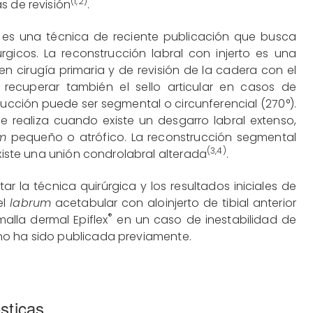
(
1
,
2
)
s de revisión
.
a es una técnica de reciente publicación que busca
rgicos. La reconstrucción labral con injerto es una
 cirugía primaria y de revisión de la cadera con el
 recuperar también el sello articular en casos de
rucción puede ser segmental o circunferencial (270°).
se realiza cuando existe un desgarro labral extenso,
m
pequeño o atrófico. La reconstrucción segmental
(
3
,
4
)
existe una unión condrolabral alterada
.
ar la técnica quirúrgica y los resultados iniciales de
el
labrum
acetabular con aloinjerto de tibial anterior
®
alla dermal Epiflex
en un caso de inestabilidad de
no ha sido publicada previamente.
sticas