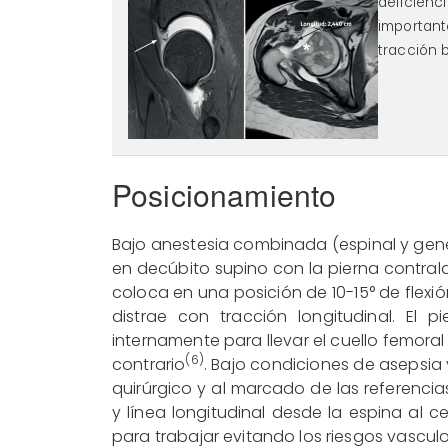
deficien
importan
tracción 
Posicionamiento
Bajo anestesia combinada (espinal y gene
en decúbito supino con la pierna contral
coloca en una posición de 10-15° de flexió
distrae con tracción longitudinal. El 
internamente para llevar el cuello femoral 
(6)
contrario
. Bajo condiciones de asepsia
quirúrgico y al marcado de las referencia
y línea longitudinal desde la espina al 
para trabajar evitando los riesgos vascul