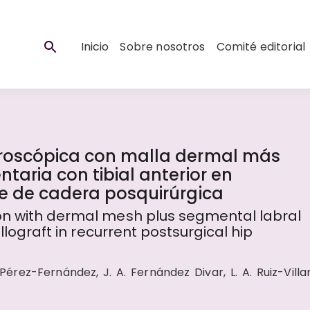
Inicio
Sobre nosotros
Comité editorial
troscópica con malla dermal más
taria con tibial anterior en
te de cadera posquirúrgica
on with dermal mesh plus segmental labral
allograft in recurrent postsurgical hip
érez-Fernández, J. A. Fernández Divar, L. A. Ruiz-Villan