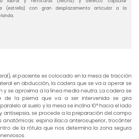
cia labral y rerroturas (flecha) y defecto capsular
te (estrella) con gran desplazamiento articular a la
blanda.
ral), el paciente es colocado en la mesa de tracción
ateral en abducción, la cadera que se va a operar se
n y se aproxima a la línea media neutra. La cadera se
pie de la pierna que va a ser intervenida se gira
paralelo al suelo y la mesa se inclina 10° hacia el lado
 y antisepsia, se procede a la preparación del campo
s anatómicas: espina ilíaca anterosuperior, trocánter
centro de la rótula que nos determina la zona segura
onerviosos.