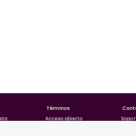
Términos
Cont
ista
Acceso abierto
Sopor
rial
Financiación
REAC
 autores
Costos para publicar