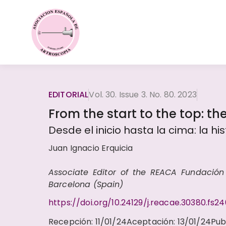
EDITORIAL
Vol. 30. Issue 3. No. 80. 2023
From the start to the top: th
Desde el inicio hasta la cima: la hi
Juan Ignacio Erquicia
Associate Editor of the REACA Fundación U
Barcelona (Spain)
https://doi.org/10.24129/j.reacae.30380.fs2
Recepción
:
11/01/24
Aceptación
:
13/01/24
Pub