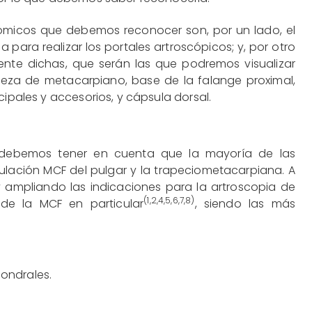
tómicos que debemos reconocer son, por un lado, el
a para realizar los portales artroscópicos; y, por otro
mente dichas, que serán las que podremos visualizar
beza de metacarpiano, base de la falange proximal,
cipales y accesorios, y cápsula dorsal.
ura debemos tener en cuenta que la mayoría de las
culación MCF del pulgar y la trapeciometacarpiana. A
y ampliando las indicaciones para la artroscopia de
(
1
,
2
,
4
,
5
,
6
,
7
,
8
)
de la MCF en particular
, siendo las más
condrales.