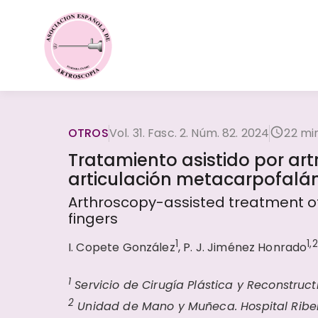
OTROS
Vol. 31. Fasc. 2. Núm. 82. 2024
22 mi
Tratamiento asistido por art
articulación metacarpofalá
Arthroscopy-assisted treatment of
fingers
1
1,2
I. Copete González
, P. J. Jiménez Honrado
1
Servicio de Cirugía Plástica y Reconstruct
2
Unidad de Mano y Muñeca. Hospital Riber