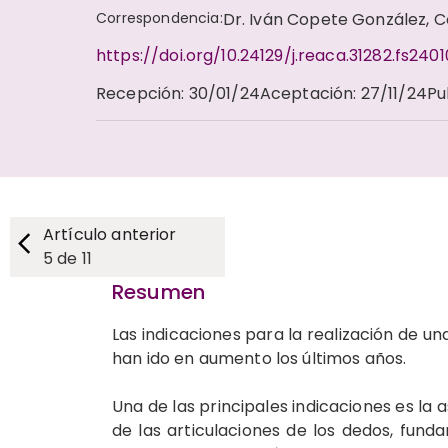
Correspondencia
:
Dr. Iván Copete González, 
https://doi.org/10.24129/j.reaca.31282.fs240
Recepción
:
30/01/24
Aceptación
:
27/11/24
Pu
Artículo anterior
5
de
11
Resumen
Las indicaciones para la realización de u
han ido en aumento los últimos años.
Una de las principales indicaciones es la 
de las articulaciones de los dedos, fun