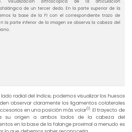
-figura1.png
1
. Visualización artroscópica de la articulación
falángica de un tercer dedo. En la parte superior de la
emos la base de la F1 con el correspondiente trazo de
 En la parte inferior de la imagen se observa la cabeza del
iano.
 lado radial del índice, podemos visualizar los huesos
den observar claramente los ligamentos colaterales
(1)
 accesorios en una posición más volar
. El trayecto de
ta su origen a ambos lados de la cabeza del
amentos en la base de la falange proximal a menudo es
por lo que debemos saber reconocerla.