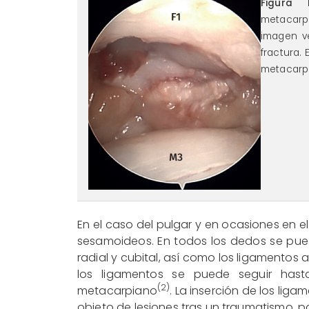
reaca.31282.fs2401005
Figura 
metacarpo
imagen v
fractura.
metacarp
En el caso del pulgar y en ocasiones en el
sesamoideos. En todos los dedos se pue
radial y cubital, así como los ligamentos
los ligamentos se puede seguir has
(2)
metacarpiano
. La inserción de los lig
objeto de lesiones tras un traumatismo, 