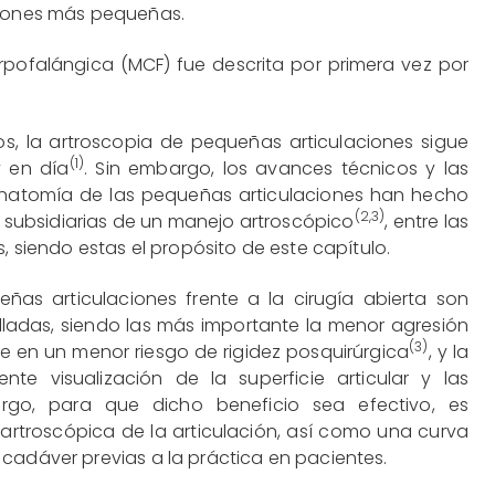
ciones más pequeñas.
rpofalángica (MCF) fue descrita por primera vez por
os, la artroscopia de pequeñas articulaciones sigue
(1)
 en día
. Sin embargo, los avances técnicos y las
natomía de las pequeñas articulaciones han hecho
(
2
,
3
)
as subsidiarias de un manejo artroscópico
, entre las
s, siendo estas el propósito de este capítulo.
ñas articulaciones frente a la cirugía abierta son
ladas, siendo las más importante la menor agresión
(3)
te en un menor riesgo de rigidez posquirúrgica
, y la
e visualización de la superficie articular y las
rgo, para que dicho beneficio sea efectivo, es
 artroscópica de la articulación, así como una curva
cadáver previas a la práctica en pacientes.