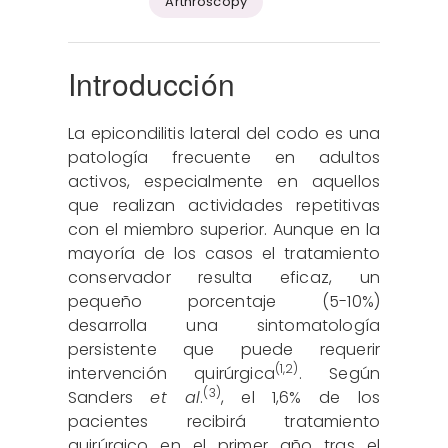
Arthroscopy
Introducción
La epicondilitis lateral del codo es una
patología frecuente en adultos
activos, especialmente en aquellos
que realizan actividades repetitivas
con el miembro superior. Aunque en la
mayoría de los casos el tratamiento
conservador resulta eficaz, un
pequeño porcentaje (5-10%)
desarrolla una sintomatología
persistente que puede requerir
(
1
,
2
)
intervención quirúrgica
. Según
(3)
Sanders
et al
.
, el 1,6% de los
pacientes recibirá tratamiento
quirúrgico en el primer año tras el