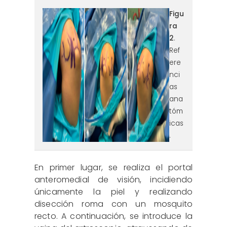
reaca.32385.fs2409019-
Figu
ra
figura2.png
2
.
Ref
ere
nci
as
ana
tóm
icas
.
En primer lugar, se realiza el portal
anteromedial de visión, incidiendo
únicamente la piel y realizando
disección roma con un mosquito
recto. A continuación, se introduce la