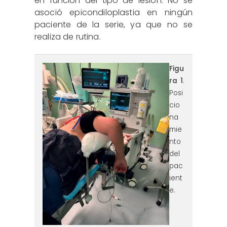
en función del tipo de lesión. No se
asoció epicondiloplastia en ningún
paciente de la serie, ya que no se
realiza de rutina.
reaca.32385.fs2409019-
Figu
ra 1
.
figura1.png
Posi
cio
na
mie
nto
del
pac
ient
e.