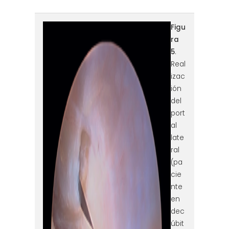
reaca.32385.fs2409019-
Figu
ra
figura5.png
5
.
Real
izac
ión
del
port
al
late
ral
(pa
cie
nte
en
dec
úbit