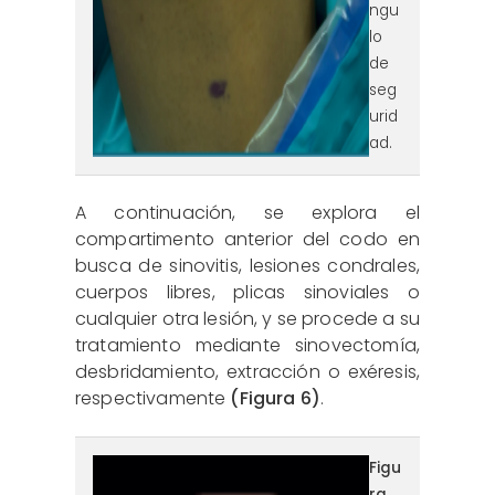
ngu
lo
de
seg
urid
ad.
A continuación, se explora el
compartimento anterior del codo en
busca de sinovitis, lesiones condrales,
cuerpos libres, plicas sinoviales o
cualquier otra lesión, y se procede a su
tratamiento mediante sinovectomía,
desbridamiento, extracción o exéresis,
respectivamente
(Figura 6)
.
reaca.32385.fs2409019-
Figu
ra