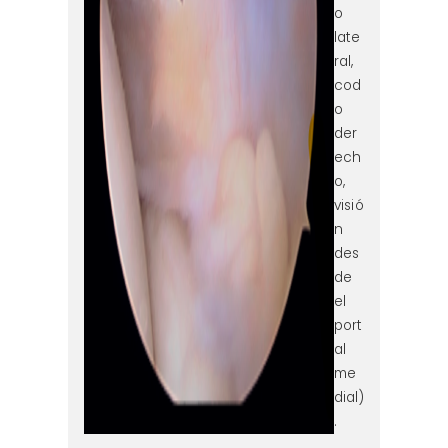
o
late
ral,
cod
o
der
ech
o,
visió
n
des
de
el
port
al
me
dial)
.