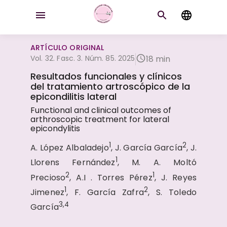
ARTÍCULO ORIGINAL
Vol. 32. Fasc. 3. Núm. 85. 2025
18 min
Resultados funcionales y clínicos
del tratamiento artroscópico de la
epicondilitis lateral
Functional and clinical outcomes of
arthroscopic treatment for lateral
epicondylitis
1
2
A. López Albaladejo
, J. García García
, J.
1
Llorens Fernández
, M. A. Moltó
2
1
Precioso
, A.I . Torres Pérez
, J. Reyes
1
2
Jimenez
, F. García Zafra
, S. Toledo
3,4
García