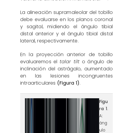
La alineación supramaleolar del tobillo
debe evaluarse en los planos coronal
y sagital, midiendo el ángulo tibial
distal anterior y el ángulo tibial distal
lateral, respectivamente.
En la proyección anterior de tobillo
evaluaremos el
talar tilt
o ángulo de
inclinación del astrágalo, aumentado
en las lesiones incongruentes
intraarticulares
(Figura 1)
.
reaca.32284.fs2505013-
Figu
ra 1
.
figura1.png
A:
áng
ulo