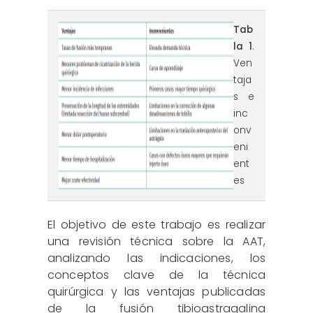
reaca.32284.fs2505013-
Tab
la 1
.
tabla1.png
Ven
taja
s e
inc
onv
eni
ent
es
El objetivo de este trabajo es realizar
una revisión técnica sobre la AAT,
analizando las indicaciones, los
conceptos clave de la técnica
quirúrgica y las ventajas publicadas
de la fusión tibioastragalina