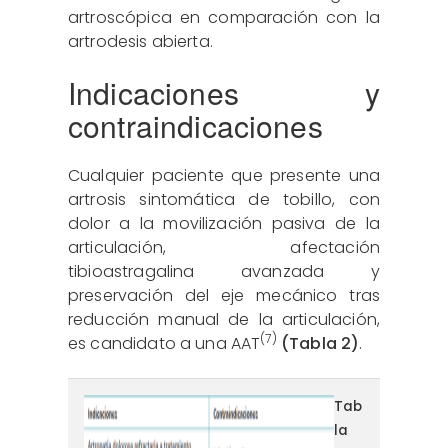
artroscópica en comparación con la
artrodesis abierta.
Indicaciones y
contraindicaciones
Cualquier paciente que presente una
artrosis sintomática de tobillo, con
dolor a la movilización pasiva de la
articulación, afectación
tibioastragalina avanzada y
preservación del eje mecánico tras
reducción manual de la articulación,
(7)
es candidato a una AAT
(Tabla 2)
.
reaca.32284.fs2505013-
Tab
la
tabla2.png