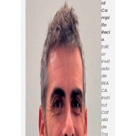
id
figura1.png
Ca
mpi
llo
Reci
o
.
Edit
or
invit
ado
de
REA
CA.
Insti
tut
Cat
alà
de
Tra