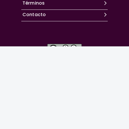
Términos
Contacto
Excepto donde se indique lo contrario, el contenido de
este sitio se encuentra bajo una
licencia Creative
Commons Attribution-NonCommercial 4.0 International
La
Revista Española de Artroscopia y Cirugía
Articular
es la revista oficial de la
Asociación
Española de Artroscopia
.
Powered by