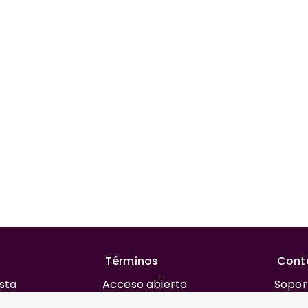
Términos
Cont
ista
Acceso abierto
Sopor
rial
Financiación
REAC