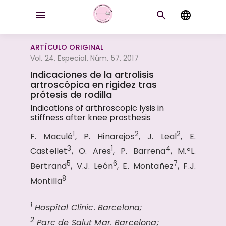
ARTÍCULO ORIGINAL
Vol. 24. Especial. Núm. 57. 2017
Indicaciones de la artrolisis
artroscópica en rigidez tras
prótesis de rodilla
Indications of arthroscopic lysis in
stiffness after knee prosthesis
1
2
2
F. Maculé
, P. Hinarejos
, J. Leal
, E.
3
1
4
Castellet
, O. Ares
, P. Barrena
, M.ªL.
5
6
7
Bertrand
, V.J. León
, E. Montañez
, F.J.
8
Montilla
1
Hospital Clínic. Barcelona;
2
Parc de Salut Mar. Barcelona;