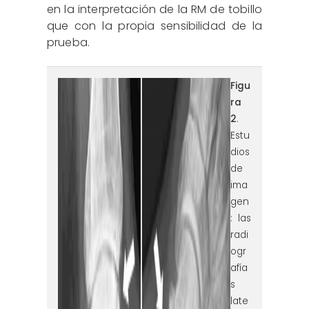
en la interpretación de la RM de tobillo
que con la propia sensibilidad de la
prueba.
figura2.png
Figu
ra
2
.
Estu
dios
de
ima
gen
: las
radi
ogr
afía
s
late