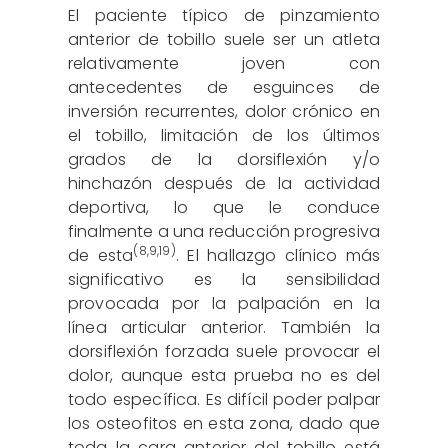
El paciente típico de pinzamiento
anterior de tobillo suele ser un atleta
relativamente joven con
antecedentes de esguinces de
inversión recurrentes, dolor crónico en
el tobillo, limitación de los últimos
grados de la dorsiflexión y/o
hinchazón después de la actividad
deportiva, lo que le conduce
finalmente a una reducción progresiva
(
8
,
9
,
19
)
de esta
. El hallazgo clínico más
significativo es la sensibilidad
provocada por la palpación en la
línea articular anterior. También la
dorsiflexión forzada suele provocar el
dolor, aunque esta prueba no es del
todo específica. Es difícil poder palpar
los osteofitos en esta zona, dado que
toda la cara anterior del tobillo está