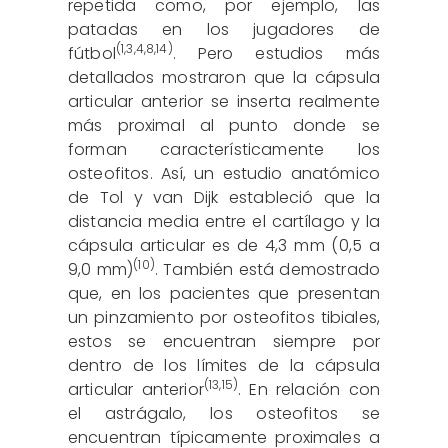
repetida como, por ejemplo, las
patadas en los jugadores de
(
1
,
3
,
4
,
8
,
14
)
fútbol
. Pero estudios más
detallados mostraron que la cápsula
articular anterior se inserta realmente
más proximal al punto donde se
forman característicamente los
osteofitos. Así, un estudio anatómico
de Tol y van Dijk estableció que la
distancia media entre el cartílago y la
cápsula articular es de 4,3 mm (0,5 a
(10)
9,0 mm)
. También está demostrado
que, en los pacientes que presentan
un pinzamiento por osteofitos tibiales,
estos se encuentran siempre por
dentro de los límites de la cápsula
(
13
,
15
)
articular anterior
. En relación con
el astrágalo, los osteofitos se
encuentran típicamente proximales a