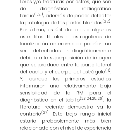
libres y/o fracturas por estrés, que son
de diagnóstico radiográfico
(
11
,
21
)
tardío
, además de poder detectar
(22)
la patología de las partes blandas
.
Por último, es útil dado que algunos
osteofitos tibiales o astragalinos de
localización anteromedial podrían no
ser detectados radiográficamente
debido a la superposición de imagen
que se produce entre la parte lateral
(11)
del cuello y el cuerpo del astrágalo
.
Y, aunque los primeros estudios
informaron una relativamente baja
sensibilidad de la RM para el
(
23
,
24
,
25
,
26
)
diagnóstico en el tobillo
, la
literatura reciente demuestra ya lo
(27)
contrario
. Este bajo rango inicial
estaría probablemente más bien
relacionado con el nivel de experiencia