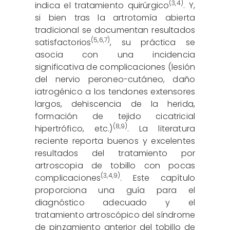
(
3
,
4
)
indica el tratamiento quirúrgico
. Y,
si bien tras la artrotomía abierta
tradicional se documentan resultados
(
5
,
6
,
7
)
satisfactorios
, su práctica se
asocia con una incidencia
significativa de complicaciones (lesión
del nervio peroneo-cutáneo, daño
iatrogénico a los tendones extensores
largos, dehiscencia de la herida,
formación de tejido cicatricial
(
8
,
9
)
hipertrófico, etc.)
. La literatura
reciente reporta buenos y excelentes
resultados del tratamiento por
artroscopia de tobillo con pocas
(
3
,
4
,
9
)
complicaciones
. Este capítulo
proporciona una guía para el
diagnóstico adecuado y el
tratamiento artroscópico del síndrome
de pinzamiento anterior del tobillo de