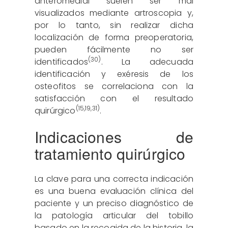
anteromedial suelen ser mal
visualizados mediante artroscopia y,
por lo tanto, sin realizar dicha
localización de forma preoperatoria,
pueden fácilmente no ser
(30)
identificados
. La adecuada
identificación y exéresis de los
osteofitos se correlaciona con la
satisfacción con el resultado
(
15
,
19
,
31
)
quirúrgico
.
Indicaciones de
tratamiento quirúrgico
La clave para una correcta indicación
es una buena evaluación clínica del
paciente y un preciso diagnóstico de
la patología articular del tobillo
basado en la recogida de la historia, la