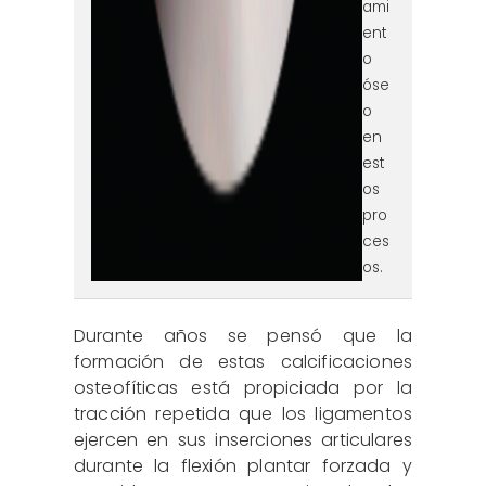
ami
ent
o
óse
o
en
est
os
pro
ces
os.
Durante años se pensó que la
formación de estas calcificaciones
osteofíticas está propiciada por la
tracción repetida que los ligamentos
ejercen en sus inserciones articulares
durante la flexión plantar forzada y