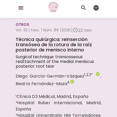
OTROS
Vol. 33 | Fasc. 1 Núm. 86 (2026)
22 min
Técnica quirúrgica: reinserción
transósea de la rotura de la raíz
posterior de menisco interno
Surgical technique: transosseous
reattachment of the medial meniscus
posterior root tear
1,2,3*
Diego García-Germán-Vázquez
,
4
Beatriz Fernández-Maza
¹Clínica D3 Médical, Madrid, España
²Hospital Ruber Internacional, Madrid,
España
³Hospital Universitario HM Torrelodones,