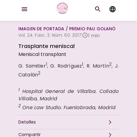
IMAGEN DE PORTADA / PREMIO PAU GOLANÓ
Vol. 24. Fasc. 3. Núm. 60. 2017
1 min
Trasplante meniscal
Meniscal transplant
1
1
2
G. Samitier
, G. Rodríguez
, R. Martín
, J.
2
Catalán
1
Hospital General de Villalba. Collado
Villalba, Madrid
2
One Law Studio. Fuenlabrada, Madrid
Detalles
Compartir