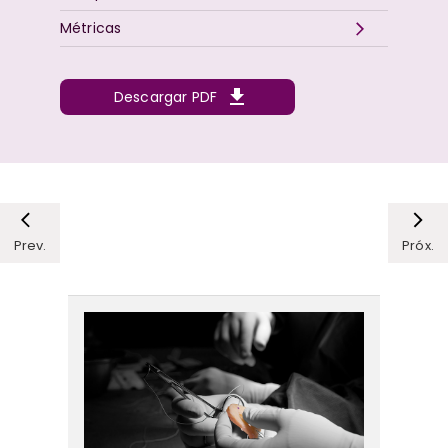
Métricas
Descargar PDF
Prev.
Próx.
fs1710047-fig1.jpg