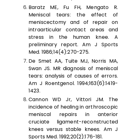
Baratz ME, Fu FH, Mengato R.
Meniscal tears: the effect of
meniscectomy and of repair on
intraarticular contact areas and
stress in the human knee. A
preliminary report. Am J Sports
Med. 1986;14(4):270-275.
De Smet AA, Tuite MJ, Norris MA,
Swan JS. MR diagnosis of meniscal
tears: analysis of causes of errors.
Am J Roentgenol. 1994;163(6):1419-
1423.
Cannon WD Jr, Vittori JM. The
incidence of healing in arthroscopic
meniscal repairs in anterior
cruciate ligament-reconstructed
knees versus stable knees. Am J
Sports Med. 1992;20(2):176-181.