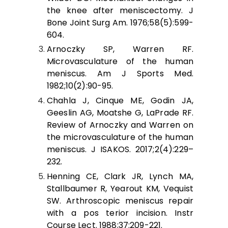
the knee after meniscectomy. J
Bone Joint Surg Am. 1976;58(5):599-
604.
Arnoczky SP, Warren RF.
Microvasculature of the human
meniscus. Am J Sports Med.
1982;10(2):90-95.
Chahla J, Cinque ME, Godin JA,
Geeslin AG, Moatshe G, LaPrade RF.
Review of Arnoczky and Warren on
the microvasculature of the human
meniscus. J ISAKOS. 2017;2(4):229–
232.
Henning CE, Clark JR, Lynch MA,
Stallbaumer R, Yearout KM, Vequist
SW. Arthroscopic meniscus repair
with a pos terior incision. Instr
Course Lect. 1988;37:209-221.