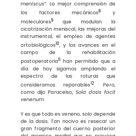
meniscus”
. La mejor comprensión de
8
los factores mecánicos
y
9
moleculares
que modulan la
cicatrización meniscal, las mejoras del
instrumental, el empleo de agentes
10
ortobiológicos
, y los avances en el
campo de la rehabilitación
11
postoperatoria
han permitido que a
día de hoy sigamos ampliando el
espectro de las roturas que
12
consideramos reparables
. Pero,
como dijo Paracelso,
Sola dosis facit
venenum
.
Y es que todo es veneno, solo depende
de la dosis. Tan nocivo es resecar un
gran fragmento del cuerno posterior
del menisco medial que no provoca