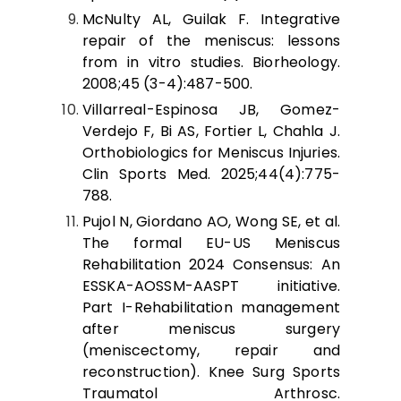
McNulty AL, Guilak F. Integrative
repair of the meniscus: lessons
from in vitro studies. Biorheology.
2008;45 (3-4):487-500.
Villarreal-Espinosa JB, Gomez-
Verdejo F, Bi AS, Fortier L, Chahla J.
Orthobiologics for Meniscus Injuries.
Clin Sports Med. 2025;44(4):775-
788.
Pujol N, Giordano AO, Wong SE, et al.
The formal EU-US Meniscus
Rehabilitation 2024 Consensus: An
ESSKA-AOSSM-AASPT initiative.
Part I-Rehabilitation management
after meniscus surgery
(meniscectomy, repair and
reconstruction). Knee Surg Sports
Traumatol Arthrosc.